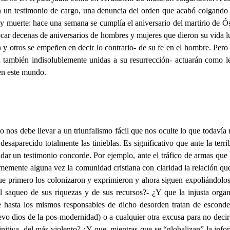
 un testimonio de cargo, una denuncia del orden que acabó colgando a
n y muerte: hace una semana se cumplía el aniversario del martirio de Ó
ar decenas de aniversarios de hombres y mujeres que dieron su vida lu
y otros se empeñen en decir lo contrario- de su fe en el hombre. Pero 
án también indisolublemente unidas a su resurrección- actuarán como l
 en este mundo.
o nos debe llevar a un triunfalismo fácil que nos oculte lo que todavía
aparecido totalmente las tinieblas. Es significativo que ante la terrib
 dar un testimonio concorde. Por ejemplo, ante el tráfico de armas que
mente alguna vez la comunidad cristiana con claridad la relación que e
que primero los colonizaron y exprimieron y ahora siguen expoliándol
l saqueo de sus riquezas y de sus recursos?- ¿Y que la injusta orga
 hasta los mismos responsables de dicho desorden tratan de esconder
evo dios de la pos-modernidad) o a cualquier otra excusa para no decir
definitiva, del más violento? ¿Y que, mientras que se “globalizan” la inf