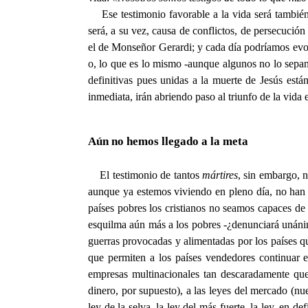
Ese testimonio favorable a la vida será también
será, a su vez, causa de conflictos, de persecució
el de Monseñor Gerardi; y cada día podríamos evoc
o, lo que es lo mismo -aunque algunos no lo sepan 
definitivas pues unidas a la muerte de Jesús est
inmediata, irán abriendo paso al triunfo de la vida
Aún no hemos llegado a la meta
El testimonio de tantos
mártires
, sin embargo, n
aunque ya estemos viviendo en pleno día, no han des
países pobres los cristianos no seamos capaces de
esquilma aún más a los pobres -¿denunciará unánime
guerras provocadas y alimentadas por los países 
que permiten a los países vendedores continuar e
empresas multinacionales tan descaradamente que
dinero, por supuesto), a las leyes del mercado (nu
ley de la selva, la ley del más fuerte, la ley, en 