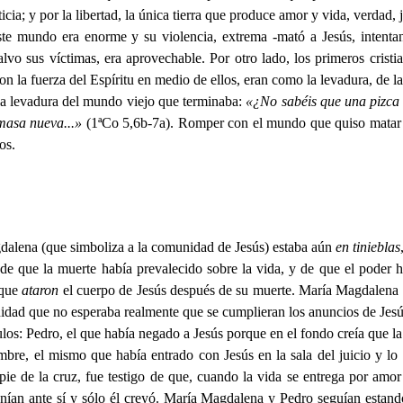
ticia; y por la libertad, la única tierra que produce amor y vida, verdad, j
te mundo era enorme y su violencia, extrema -mató a Jesús, intent
lvo sus víctimas, era aprovechable. Por otro lado, los primeros cristia
on la fuerza del Espíritu en medio de ellos, eran como la levadura, de 
 la levadura del mundo viejo que terminaba:
«¿No sabéis que una pizca
 masa nueva...»
(1ªCo 5,6b-7a). Romper con el mundo que quiso matar 
os.
alena (que simboliza a la comunidad de Jesús) estaba aún
en tinieblas
, de que la muerte había prevalecido sobre la vida, y de que el poder 
 que
ataron
el cuerpo de Jesús después de su muerte. María Magdalena se
idad que no esperaba realmente que se cumplieran los anuncios de Jesús
os: Pedro, el que había negado a Jesús porque en el fondo creía que la
nombre, el mismo que había entrado con Jesús en la sala del juicio y 
l pie de la cruz, fue testigo de que, cuando la vida se entrega por amor
tenían ante sí y sólo él creyó. María Magdalena y Pedro seguían estand