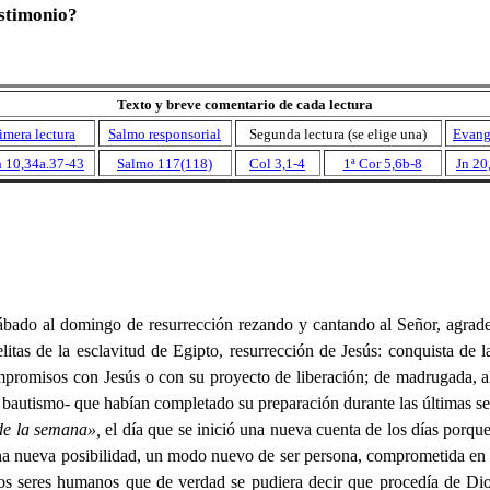
estimonio?
Texto y breve comentario de cada lectura
imera lectura
Salmo responsorial
Segunda lectura (se elige una)
Evang
 10,34a.37-43
Salmo 117(118)
Col 3,1-4
1ª Cor 5,6b-8
Jn 20
bado al domingo de resurrección rezando y cantando al Señor, agra
litas de la esclavitud de Egipto, resurrección de Jesús: conquista de la
promisos con Jesús o con su proyecto de liberación; de madrugada, al 
l bautismo- que habían completado su preparación durante las últimas s
 de la semana»,
el día que se inició una nueva cuenta de los días po
na nueva posibilidad, un modo nuevo de ser persona, comprometida en l
os seres humanos que de verdad se pudiera decir que procedía de Dios