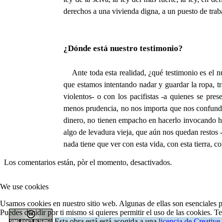
derechos a una vivienda digna, a un puesto de traba
¿Dónde está nuestro testimonio?
Ante toda esta realidad, ¿qué testimonio es el nu
que estamos intentando nadar y guardar la ropa, 
violentos- o con los pacifistas -a quienes se pr
menos prudencia, no nos importa que nos confunda
dinero, no tienen empacho en hacerlo invocando hi
algo de levadura vieja, que aún nos quedan restos
nada tiene que ver con esta vida, con esta tierra, 
Los comentarios están, pòr el momento, desactivados.
We use cookies
Usamos cookies en nuestro sitio web. Algunas de ellas son esenciales pa
Puedes decidir por ti mismo si quieres permitir el uso de las cookies. T
Esta obra está está acogida a una
licencia de Creati