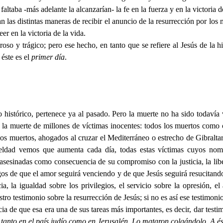
altaba -más adelante la alcanzarían- la fe en la fuerza y en la victoria d
n las distintas maneras de recibir el anuncio de la resurrección por los
eer en la victoria de la vida.
o y trágico; pero ese hecho, en tanto que se refiere al Jesús de la 
 éste es el
primer día
.
tórico, pertenece ya al pasado. Pero la muerte no ha sido todavía ven
 la muerte de millones de víctimas inocentes: todos los muertos como 
 muertos, ahogados al cruzar el Mediterráneo o estrecho de Gibraltar,
ueldad vemos que aumenta cada día, todas estas víctimas cuyos no
asesinadas como consecuencia de su compromiso con la justicia, la li
igos de que el amor seguirá venciendo y de que Jesús seguirá resucitan
cia, la igualdad sobre los privilegios, el servicio sobre la opresión, e
ro testimonio sobre la resurrección de Jesús; si no es así ese testimonio
de que esa era una de sus tareas más importantes, es decir, dar testim
tanto en el país judío como en Jerusalén. Lo mataron colgándolo. A éste,