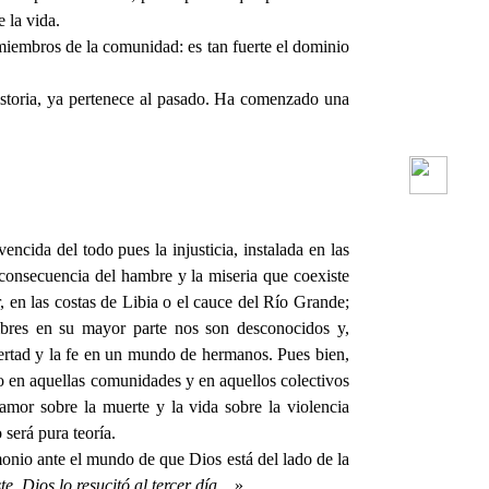
e la vida.
 miembros de la comunidad: es tan fuerte el dominio
historia, ya pertenece al pasado. Ha comenzado una
cida del todo pues la injusticia, instalada en las
consecuencia del hambre y la miseria que coexiste
 en las costas de Libia o el cauce del Río Grande;
mbres en su mayor parte nos son desconocidos y,
bertad y la fe en un mundo de hermanos. Pues bien,
do en aquellas comunidades y en aquellos colectivos
l amor sobre la muerte y la vida sobre la violencia
 será pura teoría.
onio ante el mundo de que Dios está del lado de la
 Dios lo resucitó al tercer día....
».