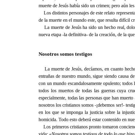
muerte de Jesús había sido un crimen; pero aún les f
Los distintos personajes de este relato representa
de la muerte en el mundo este, que resulta difícil cr
La muerte de Jesús ha sido un hecho real, doloros
nueva etapa -la definitiva- de la creación, de la que
Nosotros somos testigos
La muerte de Jesús, decíamos, en cuanto hecho his
entrañas de nuestro mundo, sigue siendo causa de
con un mundo escandalosamente opulento; todos los
todos los muertos de todas las guerras cuya cr
especialmente, todas las personas que han muerto 
nosotros los cristianos somos -¡debemos ser!- test
en los que se imponga la justicia sobre la injusti
homicida. Todo esto deberá estar contenido en nuest
Los primeros cristianos pronto tomaron conciencia 
vida:
«Nosotros somos testigos de todo lo que hizo 