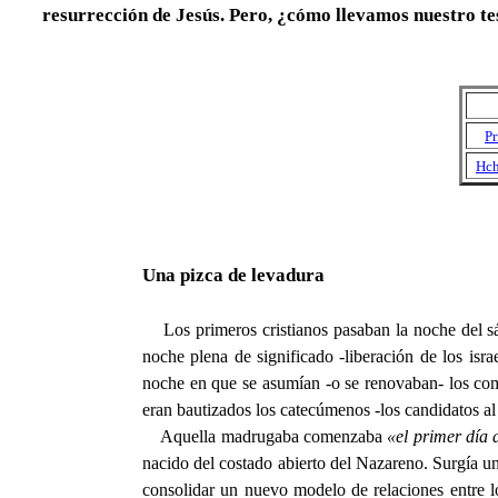
resurrección de Jesús. Pero, ¿cómo llevamos nuestro t
Pr
Hch
Una pizca de levadura
Los primeros cristianos pasaban la noche del sá
noche plena de significado -liberación de los israe
noche en que se asumían -o se renovaban- los com
eran bautizados los catecúmenos -los candidatos a
Aquella madrugaba comenzaba
«el primer día
nacido del costado abierto del Nazareno. Surgía u
consolidar un nuevo modelo de relaciones entre l