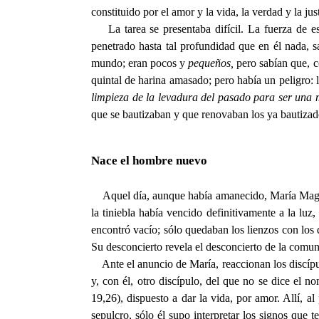
constituido por el amor y la vida, la verdad y la jus
La tarea se presentaba difícil. La fuerza de es
penetrado hasta tal profundidad que en él nada, sa
mundo; eran pocos y
pequeños,
pero sabían que, c
quintal de harina amasado; pero había un peligro:
limpieza de la levadura del pasado para ser una
que se bautizaban y que renovaban los ya bautizad
Nace el hombre nuevo
Aquel día, aunque había amanecido, María Magd
la tiniebla había vencido definitivamente a la luz
encontró vacío; sólo quedaban los lienzos con los
Su desconcierto revela el desconcierto de la comun
Ante el anuncio de María, reaccionan los discípul
y, con él, otro discípulo, del que no se dice el 
19,26), dispuesto a dar la vida, por amor. Allí, a
sepulcro, sólo él supo interpretar los signos que 