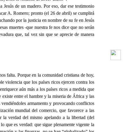
 Jesús de un madero. Por eso, dar ese testimonio
scar A. Romero; pronto (el 26 de abril) se cumplirá
chando por la justicia en nombre de su fe en Jesús
esas muertes -que nuestra fe nos dice que no serán
evadura que, tal vez sin que se aprecie de manera
 nos falta. Porque en la comunidad cristiana de hoy,
le violencia que los países ricos ejercen contra los
 enriquece aún más a los países ricos a medida que
xiste entre el hambre y la miseria de África y las
os vendiéndoles armamento y provocando conflictos
nización mundial del comercio, que favorece a las
 la verdad del mismo apelando a la libertad (del
 lo que es verdad: que sigue plenamente vigente la
ormación y las finanzas, no se han “globalizado” los