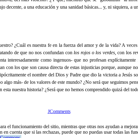
jo decente, a una educación y una sanidad básicas... y, ni siquiera, a un
estro? ¿Cuál es nuestra fe en la fuerza del amor y de la vida? A vec
tratando de que no nos confundan con
los rojos o los verdes,
con los re
esenta interesadamente como ingenuos- que no profesan explícitament
n con los que son causa directa de estas injusticias porque, aunque n
pócritamente el nombre del Dios y Padre que dio la victoria a Jesús s
 -o algo más- de los valores de este mundo? ¿No será que seguimos pens
con esta nuestra historia? ¿Será que no hemos comprendido quizá del todo 
JComments
ra el funcionamiento del sitio, mientras que otras nos ayudan a mejorar 
en en cuenta que si las rechazas, puede que no puedas usar todas las fun
ve Commons
.