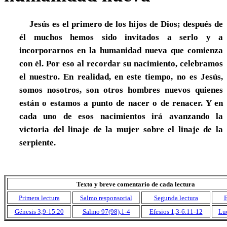
Jesús es el primero de los hijos de Dios; después de
él muchos hemos sido invitados a serlo y a
incorporarnos en la humanidad nueva que comienza
con él. Por eso al recordar su nacimiento, celebramos
el nuestro. En realidad, en este tiempo, no es Jesús,
somos nosotros, son otros hombres nuevos quienes
están o estamos a punto de nacer o de renacer. Y en
cada uno de esos nacimientos irá avanzando la
victoria del linaje de la mujer sobre el linaje de la
serpiente.
Texto y breve comentario de cada lectura
Primera lectura
Salmo responsorial
Segunda lectura
E
Génesis 3,9-15.20
Salmo 97(98),1-4
Efesios 1,3-6.11-12
Lu