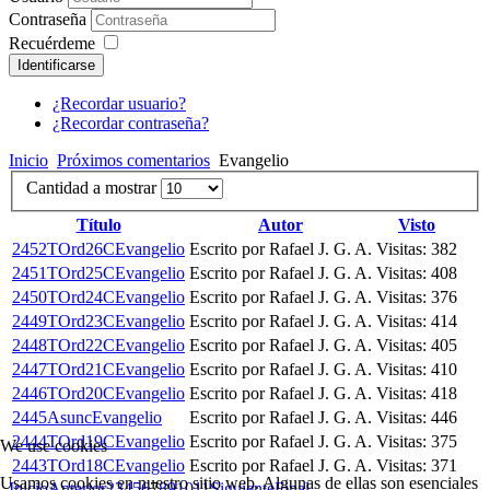
Contraseña
Recuérdeme
Identificarse
¿Recordar usuario?
¿Recordar contraseña?
Inicio
Próximos comentarios
Evangelio
Cantidad a mostrar
Título
Autor
Visto
2452TOrd26CEvangelio
Escrito por Rafael J. G. A.
Visitas: 382
2451TOrd25CEvangelio
Escrito por Rafael J. G. A.
Visitas: 408
2450TOrd24CEvangelio
Escrito por Rafael J. G. A.
Visitas: 376
2449TOrd23CEvangelio
Escrito por Rafael J. G. A.
Visitas: 414
2448TOrd22CEvangelio
Escrito por Rafael J. G. A.
Visitas: 405
2447TOrd21CEvangelio
Escrito por Rafael J. G. A.
Visitas: 410
2446TOrd20CEvangelio
Escrito por Rafael J. G. A.
Visitas: 418
2445AsuncEvangelio
Escrito por Rafael J. G. A.
Visitas: 446
2444TOrd19CEvangelio
Escrito por Rafael J. G. A.
Visitas: 375
We use cookies
2443TOrd18CEvangelio
Escrito por Rafael J. G. A.
Visitas: 371
Usamos cookies en nuestro sitio web. Algunas de ellas son esenciales
Inicio
Anterior
2
3
4
5
6
7
8
9
10
11
Siguiente
Final