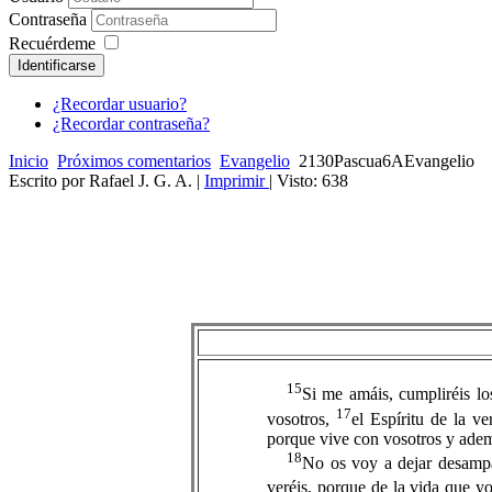
Contraseña
Recuérdeme
Identificarse
¿Recordar usuario?
¿Recordar contraseña?
Inicio
Próximos comentarios
Evangelio
2130Pascua6AEvangelio
Escrito por Rafael J. G. A.
|
Imprimir
| Visto: 638
15
Si me amáis, cumpliréis l
17
vosotros,
el Espíritu de la v
porque vive con vosotros y adem
18
No os voy a dejar desampa
veréis, porque de la vida que y