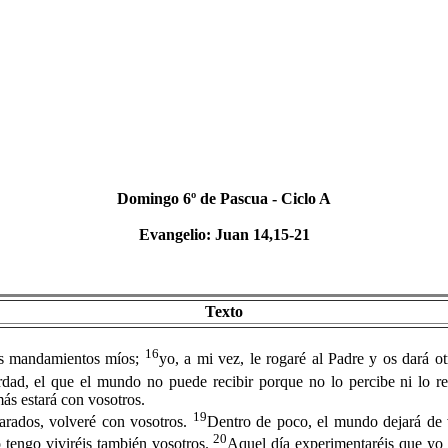
Domingo 6º de Pascua - Ciclo A
Evangelio: Juan 14,15-21
Texto
16
os mandamientos míos;
yo, a mi vez, le rogaré al Padre y os dará o
erdad, el que el mundo no puede recibir porque no lo percibe ni lo r
ás estará con vosotros.
19
rados, volveré con vosotros.
Dentro de poco, el mundo dejará de 
20
o tengo viviréis también vosotros.
Aquel día experimentaréis que yo 