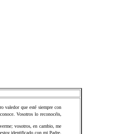
tro valedor que esté siempre con
econoce. Vosotros lo reconocéis,
verme; vosotros, en cambio, me
estoy identificado con mi Padre,