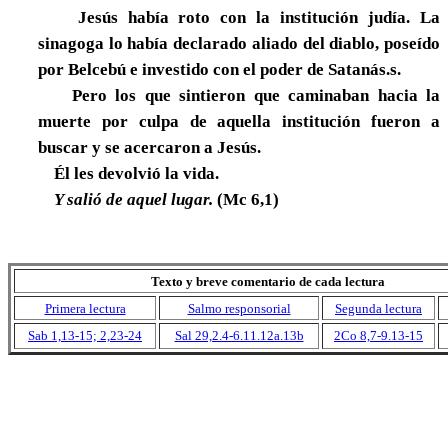
Jesús había roto con la institución judía. La
sinagoga lo había declarado aliado del diablo, poseído
por Belcebú e investido con el poder de Satanás.s.
Pero los que sintieron que caminaban hacia la
muerte por culpa de aquella institución fueron a
buscar y se acercaron a Jesús.
Él les devolvió la vida.
Y salió de aquel lugar.
(Mc 6,1)
Texto y breve comentario de cada lectura
Primera lectura
Salmo responsorial
Segunda lectura
Sab 1,13-15; 2,23-24
Sal 29,2.4-6.11.12a.13b
2Co 8,7-9.13-15