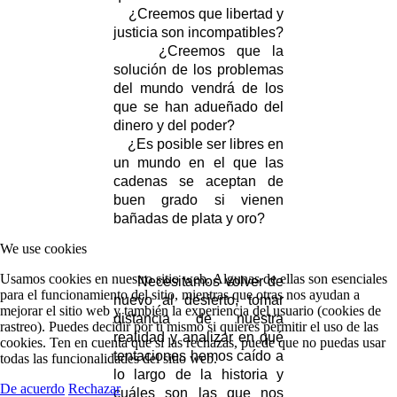
¿Creemos que libertad y
justicia son incompatibles?
¿Creemos que la
solución de los problemas
del mundo vendrá de los
que se han adueñado del
dinero y del poder?
¿Es posible ser libres en
un mundo en el que las
cadenas se aceptan de
buen grado si vienen
bañadas de plata y oro?
We use cookies
Usamos cookies en nuestro sitio web. Algunas de ellas son esenciales
Necesitamos volver de
para el funcionamiento del sitio, mientras que otras nos ayudan a
nuevo al desierto, tomar
mejorar el sitio web y también la experiencia del usuario (cookies de
distancia de nuestra
rastreo). Puedes decidir por ti mismo si quieres permitir el uso de las
realidad y analizar en qué
cookies. Ten en cuenta que si las rechazas, puede que no puedas usar
tentaciones hemos caído a
todas las funcionalidades del sitio web.
lo largo de la historia y
De acuerdo
Rechazar
cuáles son las que nos