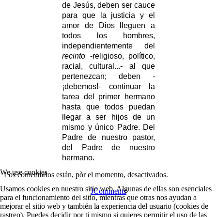
de Jesús, deben ser cauce
para que la justicia y el
amor de Dios lleguen a
todos los hombres,
independientemente del
recinto
-religioso, político,
racial, cultural...- al que
pertenezcan; deben -
¡debemos!- continuar la
tarea del primer hermano
hasta que todos puedan
llegar a ser hijos de un
mismo y único Padre. Del
Padre de nuestro pastor,
del Padre de nuestro
hermano.
We use cookies
Los comentarios están, pòr el momento, desactivados.
Usamos cookies en nuestro sitio web. Algunas de ellas son esenciales
JComments
para el funcionamiento del sitio, mientras que otras nos ayudan a
mejorar el sitio web y también la experiencia del usuario (cookies de
rastreo). Puedes decidir por ti mismo si quieres permitir el uso de las