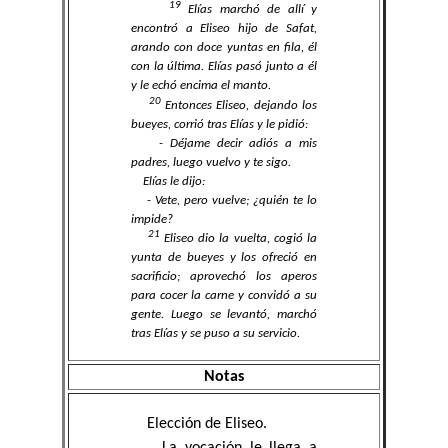
19
Elías marchó de allí y
encontró a Eliseo hijo de Safat,
arando con doce yuntas en fila, él
con la última. Elías pasó junto a él
y le echó encima el manto.
20
Entonces Eliseo, dejando los
bueyes, corrió tras Elías y le pidió:
- Déjame decir adiós a mis
padres, luego vuelvo y te sigo.
Elías le dijo:
- Vete, pero vuelve; ¿quién te lo
impide?
21
Eliseo dio la vuelta, cogió la
yunta de bueyes y los ofreció en
sacrificio; aprovechó los aperos
para cocer la carne y convidó a su
gente. Luego se levantó, marchó
tras Elías y se puso a su servicio.
Notas
Elección de Eliseo.
La vocación le llega a