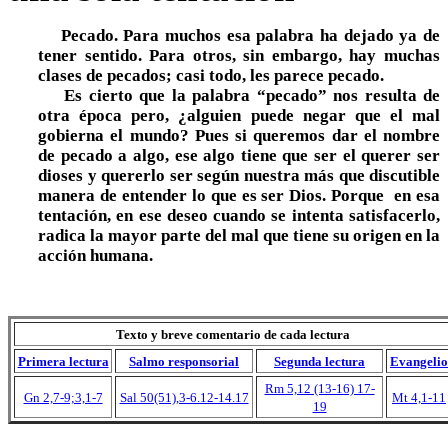
Pecado. Para muchos esa palabra ha dejado ya de
tener sentido. Para otros, sin embargo, hay muchas
clases de pecados; casi todo, les parece pecado.
Es cierto que la palabra “pecado” nos resulta de
otra época pero, ¿alguien puede negar que el mal
gobierna el mundo? Pues si queremos dar el nombre
de pecado a algo, ese algo tiene que ser el querer ser
dioses y quererlo ser según nuestra más que discutible
manera de entender lo que es ser Dios. Porque en esa
tentación, en ese deseo cuando se intenta satisfacerlo,
radica la mayor parte del mal que tiene su origen en la
acción humana.
Texto y breve comentario de cada lectura
Primera lectura
Salmo responsorial
Segunda lectura
Evangelio
Rm 5,12 (13-16) 17-
Gn 2,7-9;3,1-7
Sal 50(51),3-6.12-14.17
Mt 4,1-11
19