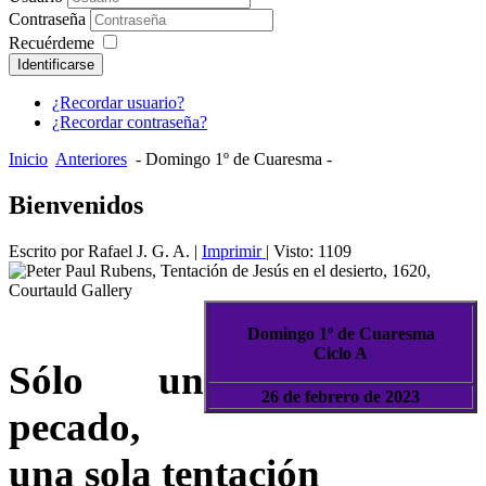
Contraseña
Recuérdeme
Identificarse
¿Recordar usuario?
¿Recordar contraseña?
Inicio
Anteriores
- Domingo 1º de Cuaresma -
Bienvenidos
Escrito por Rafael J. G. A.
|
Imprimir
| Visto: 1109
Domingo 1º de Cuaresma
Ciclo A
Sólo un
26 de febrero de 2023
pecado,
una sola tentación