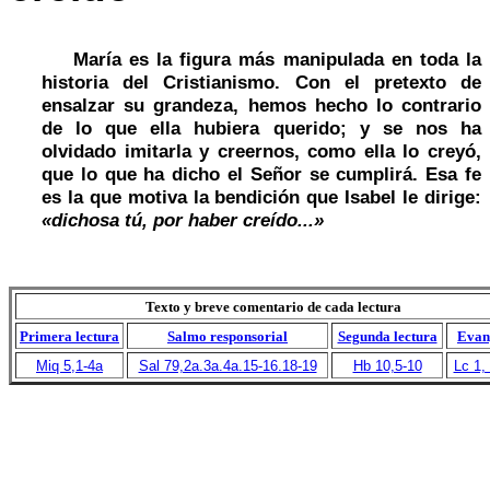
María es la figura más manipulada en toda la
historia del Cristianismo. Con el pretexto de
ensalzar su grandeza, hemos hecho lo contrario
de lo que ella hubiera querido; y se nos ha
olvidado imitarla y creernos, como ella lo creyó,
que lo que ha dicho el Señor se cumplirá. Esa fe
es la que motiva la bendición que Isabel le dirige:
«dichosa tú, por haber creído...»
Texto y breve comentario de cada lectura
Primera lectura
Salmo responsorial
Segunda lectura
Evan
Miq 5,1-4a
Sal 79,2a.3a.4a.15-16.18-19
Hb 10,5-10
Lc 1,