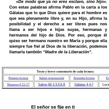
«De modo que ya no eres esclavo, sino hijo».
Con estas palabras afirma Pablo en la carta a los
Gálatas que lo que Dios quiere para el hombre es
que sea plenamente libre y, en su Hijo, afirma la
posibilidad y el derecho a ser libres pues nos
llama a ser hijos e hijas suyas, hermanas y
hermanos del hijo de Dios. Por eso, porque él
quiso ser hermano nuestro en María y porque ella
siempre fue fiel al Dios de la liberación, podemos
llamarla también
“Madre de la Liberación”
.
Texto y breve comentario de cada lectura
Primera lectura
Salmo responsorial
Segunda lectura
Ev
Números 6,22-2
7
Salmo 66,2-3.5-6.8
Gálatas 4,4-7
Luca
El señor se fije en ti