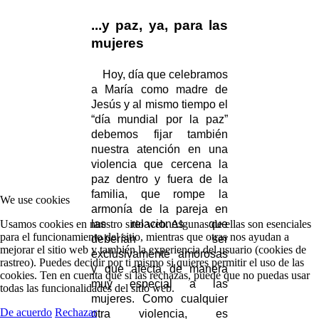
...y paz, ya, para las
mujeres
Hoy, día que celebramos
a María como madre de
Jesús y al mismo tiempo el
“día mundial por la paz”
debemos fijar también
nuestra atención en una
violencia que cercena la
paz dentro y fuera de la
familia, que rompe la
We use cookies
armonía de la pareja en
Usamos cookies en nuestro sitio web. Algunas de ellas son esenciales
las relaciones que
para el funcionamiento del sitio, mientras que otras nos ayudan a
deberían ser
mejorar el sitio web y también la experiencia del usuario (cookies de
exclusivamente amorosas
rastreo). Puedes decidir por ti mismo si quieres permitir el uso de las
y que afecta de manera
cookies. Ten en cuenta que si las rechazas, puede que no puedas usar
muy especial a las
todas las funcionalidades del sitio web.
mujeres. Como cualquier
De acuerdo
Rechazar
otra violencia, es