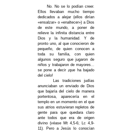
No. No se lo podían creer.
Ellos llevaban mucho tiempo
dedicados a alejar (ellos dirían
«ensalzar» o «enaltecer») a Dios
de este mundo, a poner de
relieve la infinita distancia entre
Dios y la humanidad. Y de
pronto uno, al que conocieron de
pequeño, de quien conocen a
toda su familia, con quien
algunos seguro que jugaron de
niños y trabajaron de mayores...
se pone a decir ¡que ha bajado
del cielo!
Las tradiciones judías
anunciaban un enviado de Dios
que bajaría del cielo de manera
portentosa, aparecería en el
templo en un momento en el que
sus atrios estuvieran repletos de
gente para que quedara claro
ante todos que era de origen
divino (véase Mt 4,5-6; Lc 4,9-
11). Pero a Jesús lo conocían