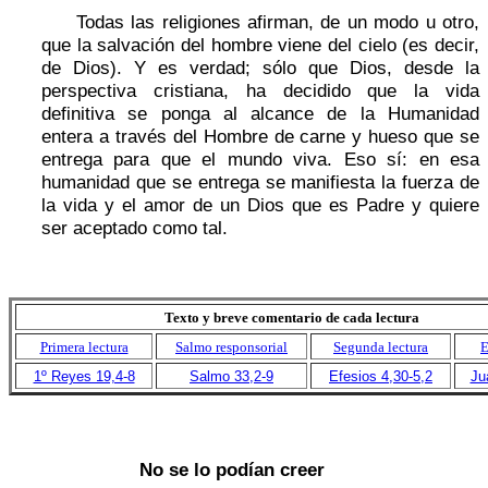
Todas las religiones afirman, de un modo u otro,
que la salvación del hombre viene del cielo (es decir,
de Dios). Y es verdad; sólo que Dios, desde la
perspectiva cristiana, ha decidido que la vida
definitiva se ponga al alcance de la Humanidad
entera a través del Hombre de carne y hueso que se
entrega para que el mundo viva. Eso sí: en esa
humanidad que se entrega se manifiesta la fuerza de
la vida y el amor de un Dios que es Padre y quiere
ser aceptado como tal.
Texto y breve comentario de cada lectura
Primera lectura
Salmo responsorial
Segunda lectura
E
1º Reyes 19,4-8
Salmo 33,2-9
Efesios 4,30-5,2
Ju
No se lo podían creer