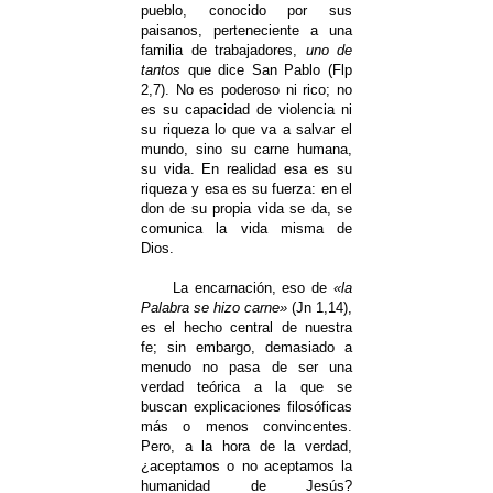
pueblo, conocido por sus
paisanos, perteneciente a una
familia de trabajadores,
uno de
tantos
que dice San Pablo (Flp
2,7). No es poderoso ni rico; no
es su capacidad de violencia ni
su riqueza lo que va a salvar el
mundo, sino su carne humana,
su vida. En realidad esa es su
riqueza y esa es su fuerza: en el
don de su propia vida se da, se
comunica la vida misma de
Dios.
La encarnación, eso de
«la
Palabra se hizo carne»
(Jn 1,14),
es el hecho central de nuestra
fe; sin embargo, demasiado a
menudo no pasa de ser una
verdad teórica a la que se
buscan explicaciones filosóficas
más o menos convincentes.
Pero, a la hora de la verdad,
¿aceptamos o no aceptamos la
humanidad de Jesús?