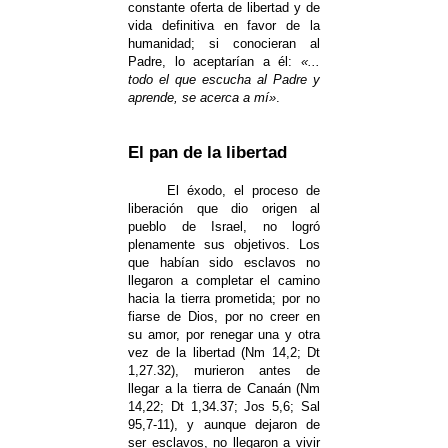
constante oferta de libertad y de
vida definitiva en favor de la
humanidad; si conocieran al
Padre, lo aceptarían a él:
«...
todo el que escucha al Padre y
aprende, se acerca a mí»
.
El pan de la libertad
El éxodo, el proceso de
liberación que dio origen al
pueblo de Israel, no logró
plenamente sus objetivos. Los
que habían sido esclavos no
llegaron a completar el camino
hacia la tierra prometida; por no
fiarse de Dios, por no creer en
su amor, por renegar una y otra
vez de la libertad (Nm 14,2; Dt
1,27.32), murieron antes de
llegar a la tierra de Canaán (Nm
14,22; Dt 1,34.37; Jos 5,6; Sal
95,7-11), y aunque dejaron de
ser esclavos, no llegaron a vivir